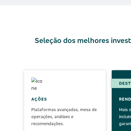
Seleção dos melhores invest
DES
AÇÕES
REND
Plataformas avançadas, mesa de
Mais d
operações, análises e
inclui
recomendações.
garan