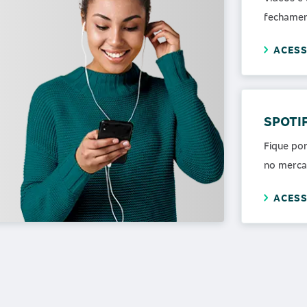
fechamen
ACES
SPOTI
Fique po
no merca
ACES