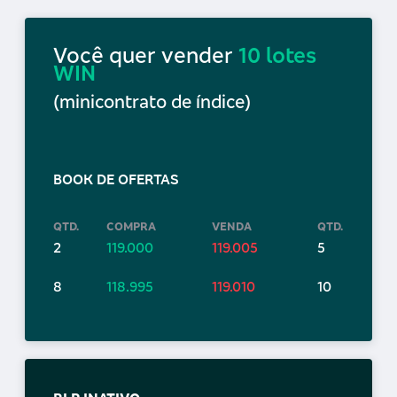
Você quer vender
10 lotes
WIN
(minicontrato de índice)
BOOK DE OFERTAS
QTD.
COMPRA
VENDA
QTD.
2
119.000
119.005
5
8
118.995
119.010
10