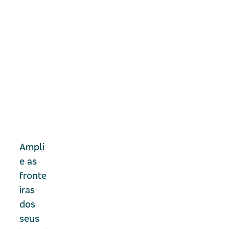
In
ve
st
U
S
Ampli
e as
fronte
iras
dos
seus