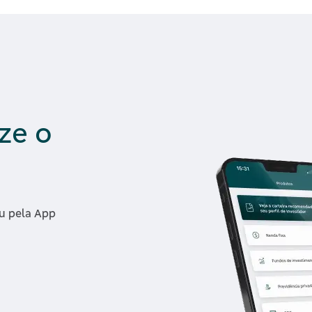
ize o
u pela App