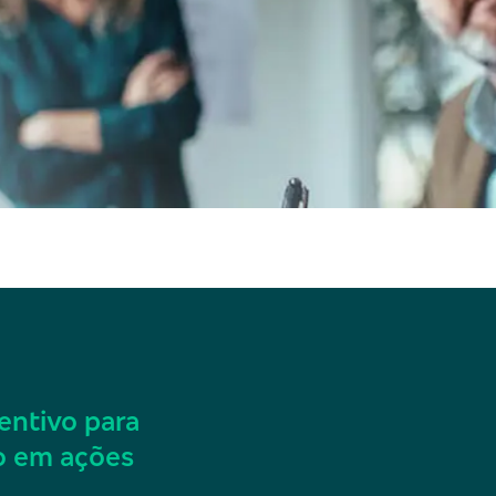
entivo para
o em ações