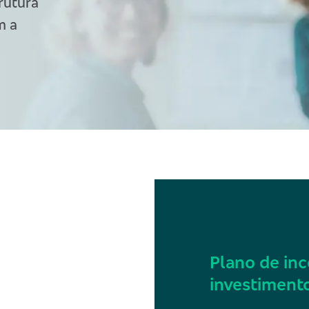
rutura
m a
Plano de inc
investiment