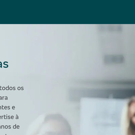
as
todos os
ara
ntes e
rtise à
anos de