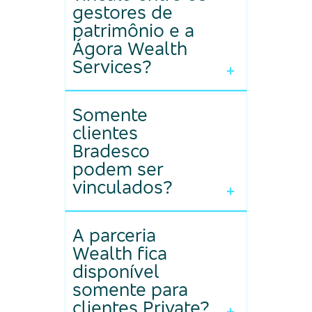
gestores de
patrimônio e a
Ágora Wealth
Services?
+
- O cliente, por meio de um
Somente
termo, formalizará o vínculo
clientes
com seu gestor ou
Bradesco
consultor, dando acesso às
podem ser
vinculados?
informações da sua conta.
+
- Não. A Ágora é uma casa
A parceria
de investimentos aberta a
Wealth fica
todos, com a solidez e
disponível
segurança do Bradesco por
somente para
clientes Private?
trás da nossa estrutura.
+