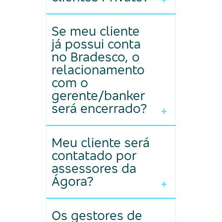
- Qualquer cliente pode
Se meu cliente
fazer parte do ecossistema
já possui conta
Ágora Wealth Services, não
no Bradesco, o
necessariamente clientes
relacionamento
com o
Private.
gerente/banker
será encerrado?
+
- Não. A atuação dos
Meu cliente será
diferentes segmentos do
contatado por
banco é feita de forma
assessores da
complementar, enxergando
Ágora?
+
o cliente de forma global.
- Não. Uma vez que o
Os gestores de