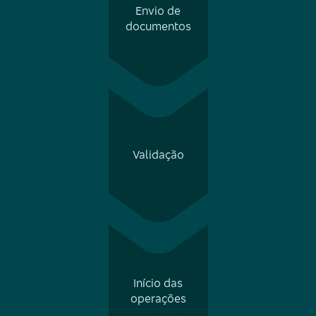
Envio de
documentos
Validação
Início das
operações